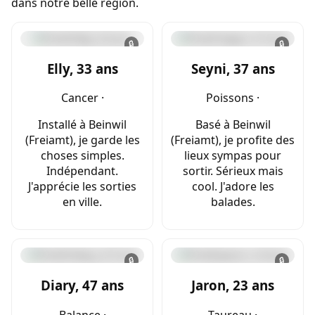
dans notre belle région.
🔒
🔒
Elly, 33 ans
Seyni, 37 ans
Cancer ·
Poissons ·
Installé à Beinwil
Basé à Beinwil
(Freiamt), je garde les
(Freiamt), je profite des
choses simples.
lieux sympas pour
Indépendant.
sortir. Sérieux mais
J'apprécie les sorties
cool. J'adore les
en ville.
balades.
🔒
🔒
Diary, 47 ans
Jaron, 23 ans
Balance ·
Taureau ·