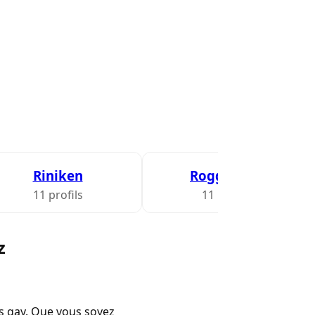
Riniken
Roggwil BE
11 profils
11 profils
z
es gay. Que vous soyez