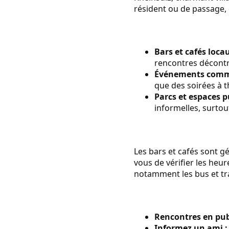
résident ou de passage, d
Bars et cafés locau
rencontres décontr
Événements comm
que des soirées à t
Parcs et espaces pu
informelles, surtou
Les bars et cafés sont g
vous de vérifier les heu
notamment les bus et tra
Rencontres en publ
Informez un ami :