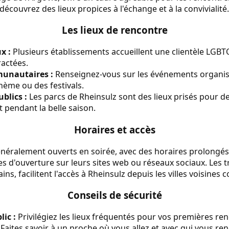
écouvrez des lieux propices à l'échange et à la convivialité.
Les lieux de rencontre
x :
Plusieurs établissements accueillent une clientèle LGBT
actées.
unautaires :
Renseignez-vous sur les événements organisé
hème ou des festivals.
blics :
Les parcs de Rheinsulz sont des lieux prisés pour d
t pendant la belle saison.
Horaires et accès
énéralement ouverts en soirée, avec des horaires prolongés
res d'ouverture sur leurs sites web ou réseaux sociaux. Le
ins, facilitent l'accès à Rheinsulz depuis les villes voisine
Conseils de sécurité
ic :
Privilégiez les lieux fréquentés pour vos premières re
Faites savoir à un proche où vous allez et avec qui vous re