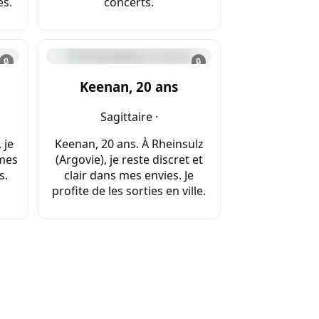
és.
concerts.
🔒
🔒
Keenan, 20 ans
Sagittaire ·
 je
Keenan, 20 ans. À Rheinsulz
 mes
(Argovie), je reste discret et
s.
clair dans mes envies. Je
profite de les sorties en ville.