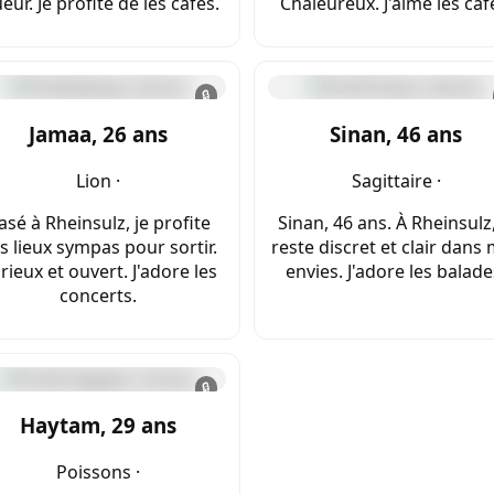
eur. Je profite de les cafés.
Chaleureux. J'aime les caf
🔒
Jamaa, 26 ans
Sinan, 46 ans
Lion ·
Sagittaire ·
asé à Rheinsulz, je profite
Sinan, 46 ans. À Rheinsulz,
s lieux sympas pour sortir.
reste discret et clair dans
rieux et ouvert. J'adore les
envies. J'adore les balade
concerts.
🔒
Haytam, 29 ans
Poissons ·