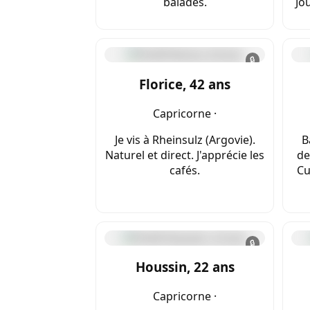
balades.
Jou
🔒
Florice, 42 ans
Capricorne ·
Je vis à Rheinsulz (Argovie).
B
Naturel et direct. J'apprécie les
de
cafés.
Cu
🔒
Houssin, 22 ans
Capricorne ·