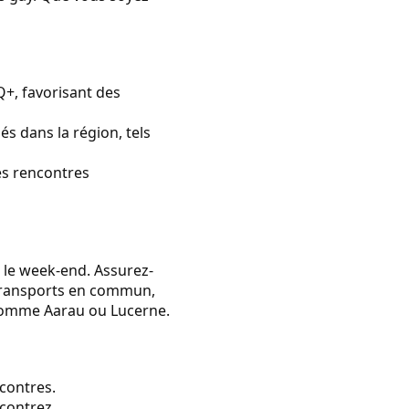
Q+, favorisant des
s dans la région, tels
es rencontres
 le week-end. Assurez-
s transports en commun,
s comme Aarau ou Lucerne.
ncontres.
ncontrez.