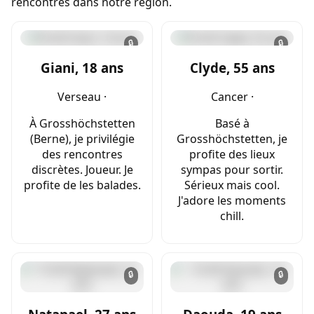
rencontres dans notre région.
🔒
🔒
Giani, 18 ans
Clyde, 55 ans
Verseau ·
Cancer ·
À Grosshöchstetten
Basé à
(Berne), je privilégie
Grosshöchstetten, je
des rencontres
profite des lieux
discrètes. Joueur. Je
sympas pour sortir.
profite de les balades.
Sérieux mais cool.
J'adore les moments
chill.
🔒
🔒