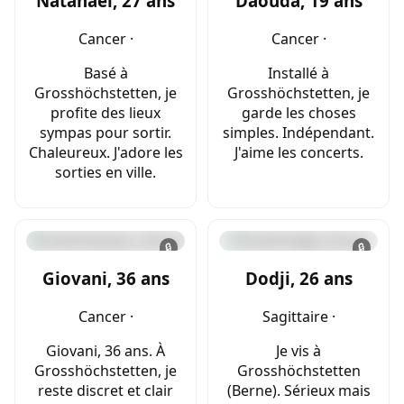
Natanael, 27 ans
Daouda, 19 ans
Cancer ·
Cancer ·
Basé à
Installé à
Grosshöchstetten, je
Grosshöchstetten, je
profite des lieux
garde les choses
sympas pour sortir.
simples. Indépendant.
Chaleureux. J'adore les
J'aime les concerts.
sorties en ville.
🔒
🔒
Giovani, 36 ans
Dodji, 26 ans
Cancer ·
Sagittaire ·
Giovani, 36 ans. À
Je vis à
Grosshöchstetten, je
Grosshöchstetten
reste discret et clair
(Berne). Sérieux mais