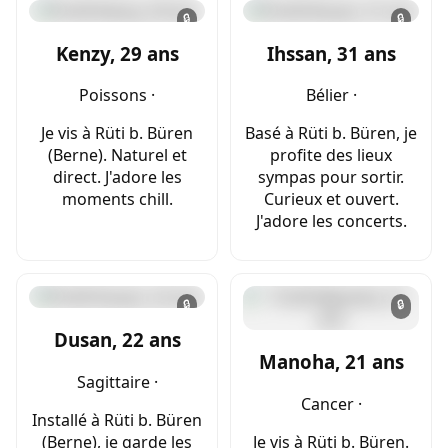
🔒
🔒
Kenzy, 29 ans
Ihssan, 31 ans
Poissons ·
Bélier ·
Je vis à Rüti b. Büren
Basé à Rüti b. Büren, je
(Berne). Naturel et
profite des lieux
direct. J'adore les
sympas pour sortir.
moments chill.
Curieux et ouvert.
J'adore les concerts.
🔒
🔒
Dusan, 22 ans
Manoha, 21 ans
Sagittaire ·
Cancer ·
Installé à Rüti b. Büren
(Berne), je garde les
Je vis à Rüti b. Büren.