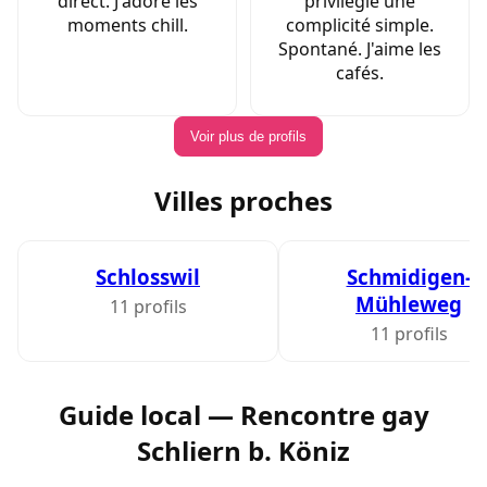
direct. J'adore les
privilégie une
moments chill.
complicité simple.
Spontané. J'aime les
cafés.
Voir plus de profils
Villes proches
Schlosswil
Schmidigen-
Mühleweg
11 profils
11 profils
Guide local — Rencontre gay
Schliern b. Köniz