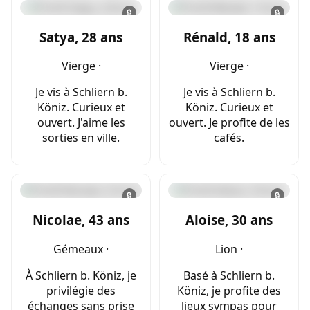
🔒
🔒
Satya, 28 ans
Rénald, 18 ans
Vierge ·
Vierge ·
Je vis à Schliern b.
Je vis à Schliern b.
Köniz. Curieux et
Köniz. Curieux et
ouvert. J'aime les
ouvert. Je profite de les
sorties en ville.
cafés.
🔒
🔒
Nicolae, 43 ans
Aloise, 30 ans
Gémeaux ·
Lion ·
À Schliern b. Köniz, je
Basé à Schliern b.
privilégie des
Köniz, je profite des
échanges sans prise
lieux sympas pour