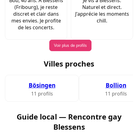
Bob, 40 ans. À Blessens
Je vis à Blessens.
(Fribourg), je reste
Naturel et direct.
discret et clair dans
J'apprécie les moments
mes envies. Je profite
chill.
de les concerts.
Voir plus de profils
Villes proches
Bösingen
Bollion
11 profils
11 profils
Guide local — Rencontre gay
Blessens