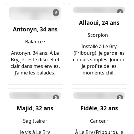
🔒
🔒
Allaoui, 24 ans
Antonyn, 34 ans
Scorpion ·
Balance ·
Installé à Le Bry
Antonyn, 34 ans. À Le
(Fribourg), je garde les
Bry, je reste discret et
choses simples. Joueur.
clair dans mes envies.
Je profite de les
J'aime les balades.
moments chill.
🔒
🔒
Majid, 32 ans
Fidèle, 32 ans
Sagittaire ·
Cancer ·
Je vis à Le Bry
À Le Bry (Fribourg), je