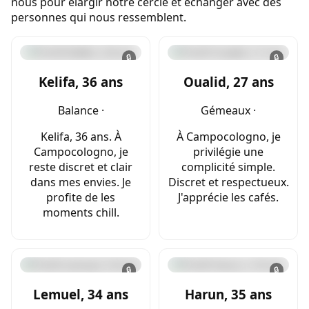
nous pour élargir notre cercle et échanger avec des
personnes qui nous ressemblent.
🔒
🔒
Kelifa, 36 ans
Oualid, 27 ans
Balance ·
Gémeaux ·
Kelifa, 36 ans. À
À Campocologno, je
Campocologno, je
privilégie une
reste discret et clair
complicité simple.
dans mes envies. Je
Discret et respectueux.
profite de les
J'apprécie les cafés.
moments chill.
🔒
🔒
Lemuel, 34 ans
Harun, 35 ans