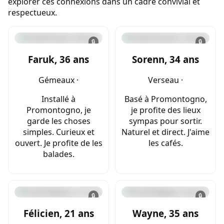
explorer ces connexions dans un cadre convivial et
respectueux.
🔒
🔒
Faruk, 36 ans
Sorenn, 34 ans
Gémeaux ·
Verseau ·
Installé à
Basé à Promontogno,
Promontogno, je
je profite des lieux
garde les choses
sympas pour sortir.
simples. Curieux et
Naturel et direct. J'aime
ouvert. Je profite de les
les cafés.
balades.
🔒
🔒
Félicien, 21 ans
Wayne, 35 ans