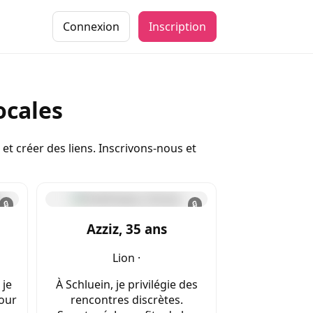
Connexion
Inscription
ocales
t créer des liens. Inscrivons-nous et
🔒
🔒
Azziz, 35 ans
Lion ·
 je
À Schluein, je privilégie des
pour
rencontres discrètes.