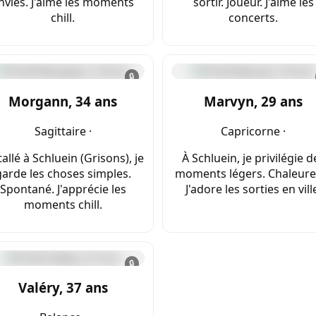
nvies. J'aime les moments
sortir. Joueur. J'aime les
chill.
concerts.
🔒
Morgann, 34 ans
Marvyn, 29 ans
Sagittaire ·
Capricorne ·
tallé à Schluein (Grisons), je
À Schluein, je privilégie d
garde les choses simples.
moments légers. Chaleure
Spontané. J'apprécie les
J'adore les sorties en vill
moments chill.
🔒
Valéry, 37 ans