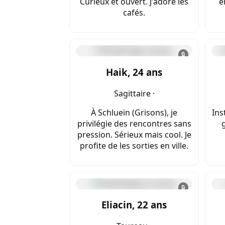
Curieux et ouvert. J'adore les
e
cafés.
🔒
Haik, 24 ans
Sagittaire ·
À Schluein (Grisons), je
Ins
privilégie des rencontres sans
pression. Sérieux mais cool. Je
profite de les sorties en ville.
🔒
Eliacin, 22 ans