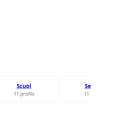
Scuol
Sedrun
11 profils
11 profils