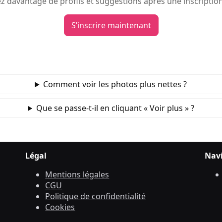
 davantage de profils et suggestions après une inscription
S’inscrire maintenant
Comment voir les photos plus nettes ?
Que se passe‑t‑il en cliquant « Voir plus » ?
Légal
Nav
Mentions légales
CGU
Politique de confidentialité
Cookies