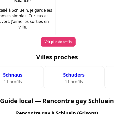
Balance ·
tallé à Schluein, je garde les
hoses simples. Curieux et
uvert. J'aime les sorties en
ville.
Voir plus de profils
Villes proches
Schnaus
Schuders
11 profils
11 profils
Guide local — Rencontre gay Schluein
Rencontre gay à Schluein (Grisons)