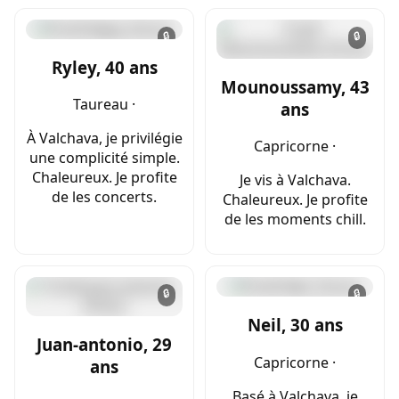
🔒
🔒
Ryley, 40 ans
Mounoussamy, 43
Taureau ·
ans
À Valchava, je privilégie
Capricorne ·
une complicité simple.
Chaleureux. Je profite
Je vis à Valchava.
de les concerts.
Chaleureux. Je profite
de les moments chill.
🔒
🔒
Neil, 30 ans
Juan-antonio, 29
Capricorne ·
ans
Basé à Valchava, je