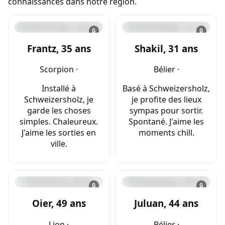
connaissances dans notre région.
🔒
🔒
Frantz, 35 ans
Shakil, 31 ans
Scorpion ·
Bélier ·
Installé à
Basé à Schweizersholz,
Schweizersholz, je
je profite des lieux
garde les choses
sympas pour sortir.
simples. Chaleureux.
Spontané. J'aime les
J'aime les sorties en
moments chill.
ville.
🔒
🔒
Oier, 49 ans
Juluan, 44 ans
Lion ·
Bélier ·