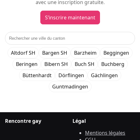
avec une inscription gratuite.
S’inscrire maintenant
Altdorf SH
Bargen SH
Barzheim
Beggingen
Beringen
Bibern SH
Buch SH
Buchberg
Büttenhardt
Dörflingen
Gächlingen
Guntmadingen
Rencontre gay
Légal
Mentions légales
CGU