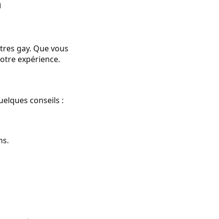
n
ntres gay. Que vous
votre expérience.
uelques conseils :
ns.