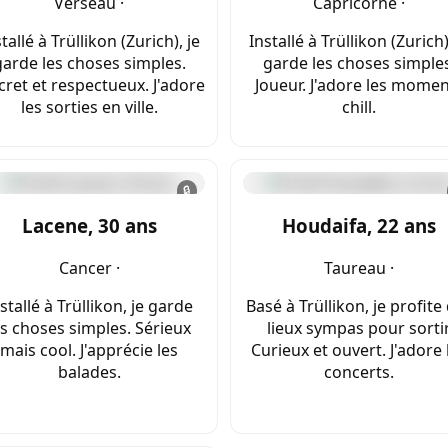
Verseau ·
Capricorne ·
tallé à Trüllikon (Zurich), je
Installé à Trüllikon (Zurich)
garde les choses simples.
garde les choses simples
cret et respectueux. J'adore
Joueur. J'adore les mome
les sorties en ville.
chill.
🔒
Lacene, 30 ans
Houdaifa, 22 ans
Cancer ·
Taureau ·
stallé à Trüllikon, je garde
Basé à Trüllikon, je profite
es choses simples. Sérieux
lieux sympas pour sortir
mais cool. J'apprécie les
Curieux et ouvert. J'adore 
balades.
concerts.