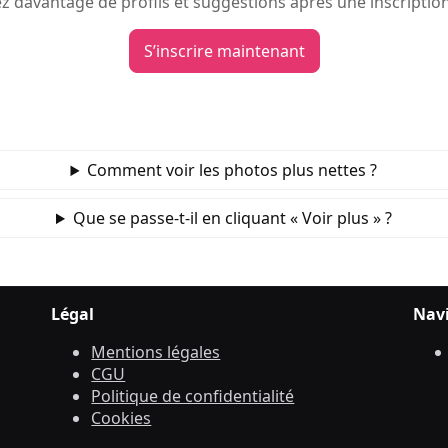
 davantage de profils et suggestions après une inscription
S’inscrire maintenant
Comment voir les photos plus nettes ?
Que se passe‑t‑il en cliquant « Voir plus » ?
Légal
Nav
Mentions légales
CGU
Politique de confidentialité
Cookies