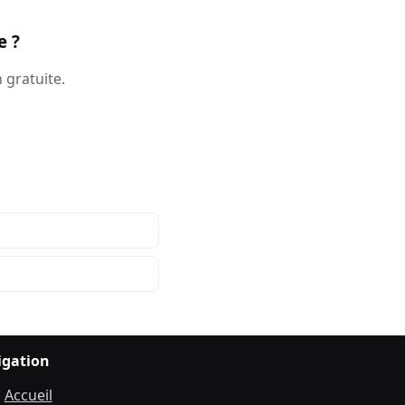
e ?
 gratuite.
igation
Accueil