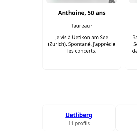
🔒
Anthoine, 50 ans
Taureau ·
Je vis à Uetikon am See
Ba
(Zurich). Spontané. J'apprécie
S
les concerts.
da
Uetliberg
11 profils