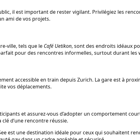
ic, il est important de rester vigilant. Privilégiez les renc
n ami de vos projets.
e-ville, tels que le
Café Uetikon
, sont des endroits idéaux pou
parfait pour des rencontres informelles, surtout durant les
ement accessible en train depuis Zurich. La gare est à proxi
ilite vos déplacements.
rticipants et assurez-vous d’adopter un comportement cour
a clé d’une rencontre réussie.
e est une destination idéale pour ceux qui souhaitent ren
té gay dans un cadre agréable et sécurisé.