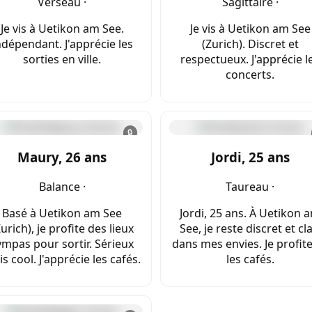
Verseau ·
Sagittaire ·
Je vis à Uetikon am See.
Je vis à Uetikon am See
ndépendant. J'apprécie les
(Zurich). Discret et
sorties en ville.
respectueux. J'apprécie l
concerts.
🔒
Maury, 26 ans
Jordi, 25 ans
Balance ·
Taureau ·
Basé à Uetikon am See
Jordi, 25 ans. À Uetikon 
Zurich), je profite des lieux
See, je reste discret et cla
ympas pour sortir. Sérieux
dans mes envies. Je profit
s cool. J'apprécie les cafés.
les cafés.