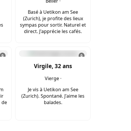
Bélier ·
Basé à Uetikon am See
(Zurich), je profite des lieux
es
sympas pour sortir. Naturel et
direct. J'apprécie les cafés.
🔒
🔒
Virgile, 32 ans
Vierge ·
am
Je vis à Uetikon am See
ir
(Zurich). Spontané. J'aime les
e de
balades.