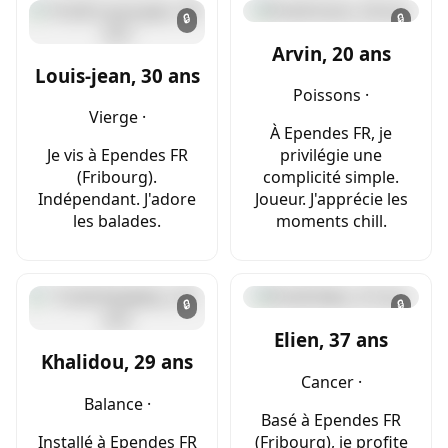
🔒
🔒
Arvin, 20 ans
Louis-jean, 30 ans
Poissons ·
Vierge ·
À Ependes FR, je
Je vis à Ependes FR
privilégie une
(Fribourg).
complicité simple.
Indépendant. J'adore
Joueur. J'apprécie les
les balades.
moments chill.
🔒
🔒
Elien, 37 ans
Khalidou, 29 ans
Cancer ·
Balance ·
Basé à Ependes FR
Installé à Ependes FR
(Fribourg), je profite