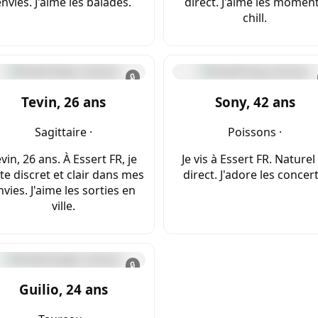
envies. J'aime les balades.
direct. J'aime les momen
chill.
🔒
Tevin, 26 ans
Sony, 42 ans
Sagittaire ·
Poissons ·
vin, 26 ans. À Essert FR, je
Je vis à Essert FR. Naturel
te discret et clair dans mes
direct. J'adore les concert
nvies. J'aime les sorties en
ville.
🔒
Guilio, 24 ans