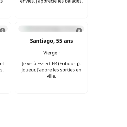
ts
envies. J'apprécie les balades.
🔒
🔒
Santiago, 55 ans
Vierge ·
 et
Je vis à Essert FR (Fribourg).
s.
Joueur. J'adore les sorties en
ville.