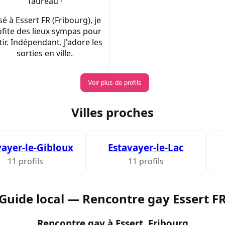
Taureau ·
é à Essert FR (Fribourg), je
fite des lieux sympas pour
tir. Indépendant. J'adore les
sorties en ville.
Voir plus de profils
Villes proches
vayer-le-Gibloux
Estavayer-le-Lac
11 profils
11 profils
Guide local — Rencontre gay Essert F
Rencontre gay à Essert, Fribourg