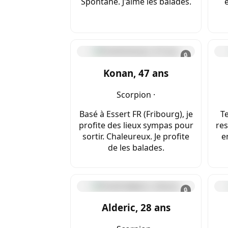
Spontané. J'aime les balades.
🔒
Konan, 47 ans
Scorpion ·
Basé à Essert FR (Fribourg), je
Te
profite des lieux sympas pour
res
sortir. Chaleureux. Je profite
e
de les balades.
🔒
Alderic, 28 ans